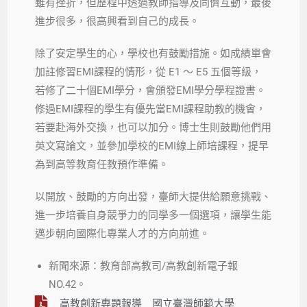
雖有挫折，但歷程中透過教師指導及同儕互動，最後
進步很多，很高興看到自己的成長。
除了安定學生的心，學校也有鼓勵措施。如成績單會
加註修習EMI課程的情形，從 E1 ～ E5 五個等級，
若修了二十個EMI學分，會頒發EMI學分學程證書。
修過EMI課程的學生有優先當EMI課程助教的機會，
若要赴海外交換，也可以加分。博士生則鼓勵他們用
英文寫論文，並參加學校的EMI線上師培課程，提早
為到高等教育任教預作準備。
以開放、鼓勵的方向出發，臺師大提供給願意挑戰、
進一步培養自身競爭力的同學多一個選項，讓學生能
邁步朝向國際化專業人才的方向前進。
新聞來源：教育部高教司/高教創新電子報
NO.42。
高教創新專題報導＿國立臺灣師範大學