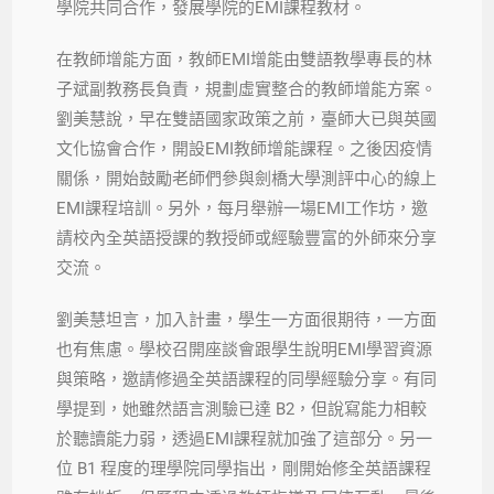
學院共同合作，發展學院的EMI課程教材。
在教師增能方面，教師EMI增能由雙語教學專長的林
子斌副教務長負責，規劃虛實整合的教師增能方案。
劉美慧說，早在雙語國家政策之前，臺師大已與英國
文化協會合作，開設EMI教師增能課程。之後因疫情
關係，開始鼓勵老師們參與劍橋大學測評中心的線上
EMI課程培訓。另外，每月舉辦一場EMI工作坊，邀
請校內全英語授課的教授師或經驗豐富的外師來分享
交流。
劉美慧坦言，加入計畫，學生一方面很期待，一方面
也有焦慮。學校召開座談會跟學生說明EMI學習資源
與策略，邀請修過全英語課程的同學經驗分享。有同
學提到，她雖然語言測驗已達 B2，但說寫能力相較
於聽讀能力弱，透過EMI課程就加強了這部分。另一
位 B1 程度的理學院同學指出，剛開始修全英語課程