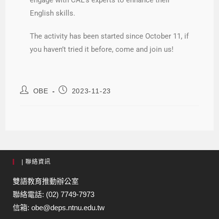
engage with CAL’s experts to enhance their
English skills.
The activity has been started since October 11, if
you haven’t tried it before, come and join us!
OBE
2023-11-23
| 聯絡資訊
雙語教育推動辦公室
聯絡電話: (02) 7749-7973
信箱: obe@deps.ntnu.edu.tw