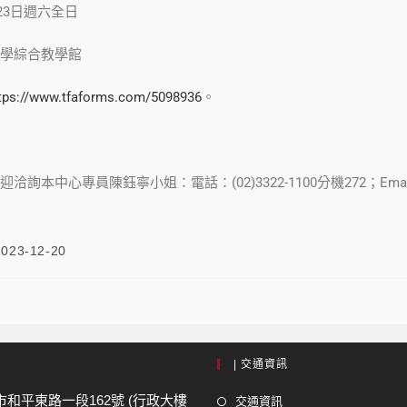
月23日週六全日
學綜合教學館
tps://www.tfaforms.com/5098936
。
中心專員陳鈺寧小姐：電話：(02)3322-1100分機272；Email: 2024ltt
2023-12-20
| 交通資訊
市和平東路一段162號 (行政大樓
交通資訊