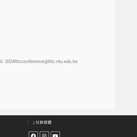
cconference@lttc.ntu.edu.tw
| 社群媒體