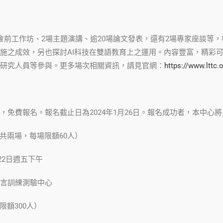
會前工作坊、2場主題演講、逾20場論文發表，還有2場專家座談等
施之成效，另也探討AI科技在雙語教育上之運用。內容豐富，精彩
研究人員等參與。更多場次相關資訊，請見官網：
https://www.lttc.
，免費報名。報名截止日為2024年1月26日。報名成功者，本中心
（共兩場，每場限額60人）
月22日週五下午
言訓練測驗中心
限額300人）