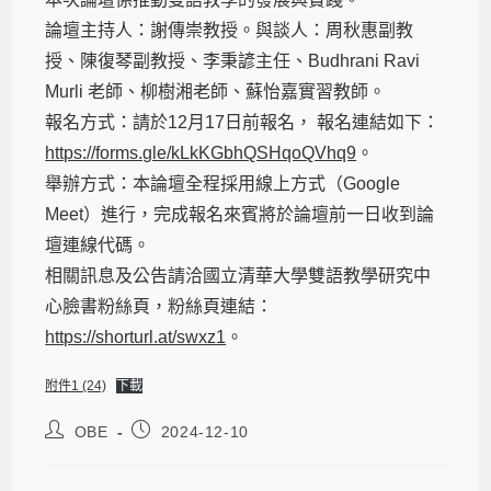
論壇主持人：謝傳崇教授。與談人：周秋惠副教
授、陳復琴副教授、李秉諺主任、Budhrani Ravi
Murli 老師、柳樹湘老師、蘇怡嘉實習教師。
報名方式：請於12月17日前報名， 報名連結如下：
https://forms.gle/kLkKGbhQSHqoQVhq9
。
舉辦方式：本論壇全程採用線上方式（Google
Meet）進行，完成報名來賓將於論壇前一日收到論
壇連線代碼。
相關訊息及公告請洽國立清華大學雙語教學研究中
心臉書粉絲頁，粉絲頁連結：
https://shorturl.at/swxz1
。
附件1 (24)
下載
OBE
2024-12-10