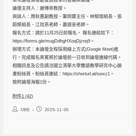
論壇主持人：謝傳崇教授。
與談人：周秋惠副教授、董炯靈主任、林郁媗組長、張
蔚嬿組長、江玟燕老師、蕭語安老師。
報名方式：請於11月25日前報名， 報名連結如下：
https://forms.gle/mugDdhgHXoqDjznq9。
辦理方式：本論壇全程採用線上方式(Google Meet)進
行，完成報名來賓將於論壇前一日收到論壇連線代碼。
相關訊息及公告請洽國立清華大學雙語教學研究中心臉
書粉絲頁，粉絲頁連結：https://shorturl.at/swxz1。
檢附論壇海報1份。
附件1 (42)
OBE
2025-11-05