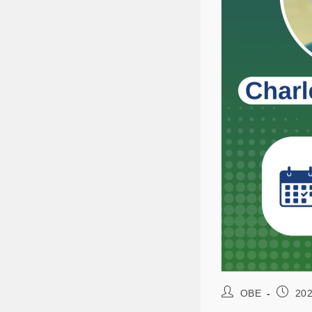
OBE
202