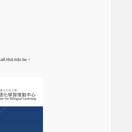
ntut.edu.tw。