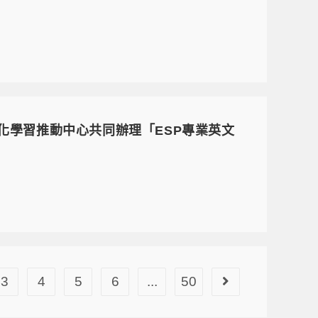
化學習推動中心共同辦理「ESP專業英文
3
4
5
6
...
50