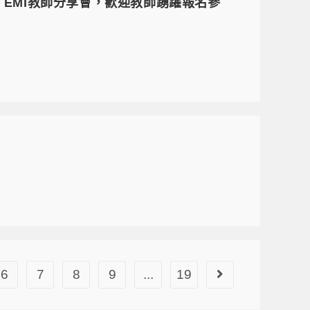
」EMI教師分享會，歡迎教師踴躍報名參
6
7
8
9
...
19